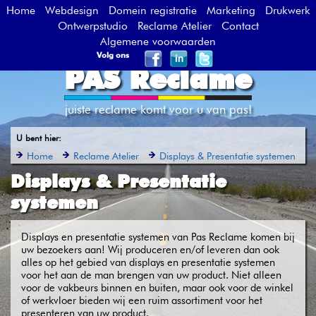
Home
Webdesign
Domein registratie
Marketing
Drukwerk
Ontwerpstudio
Reclame Atelier
Contact
Algemene voorwaarden
Volg ons
PAS Reclame
juiste reclame komt voor u van pas!
U bent hier:
Home
Reclame Atelier
Displays & Presentatie systemen
Displays & Presentatie
systemen
Displays en presentatie systemen van Pas Reclame komen bij
uw bezoekers aan! Wij produceren en/of leveren dan ook
alles op het gebied van displays en presentatie systemen
voor het aan de man brengen van uw product. Niet alleen
voor de vakbeurs binnen en buiten, maar ook voor de winkel
of werkvloer bieden wij een ruim assortiment voor het
presenteren van uw product.