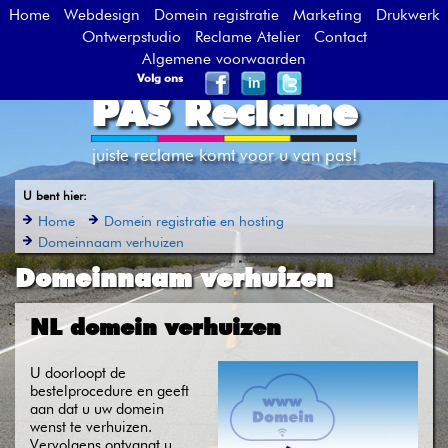
Home
Webdesign
Domein registratie
Marketing
Drukwerk
Ontwerpstudio
Reclame Atelier
Contact
Algemene voorwaarden
Volg ons
PAS Reclame
juiste reclame komt voor u van pas!
U bent hier:
Home
Domein registratie en hosting
Domeinnaam verhuizen
Domeinnaam verhuizen
NL domein verhuizen
U doorloopt de
bestelprocedure en geeft
aan dat u uw domein
wenst te verhuizen.
Vervolgens ontvangt u