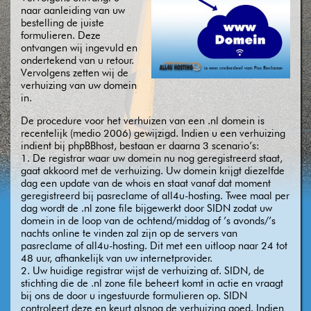
naar aanleiding van uw
bestelling de juiste
formulieren. Deze
ontvangen wij ingevuld en
ondertekend van u retour.
Vervolgens zetten wij de
verhuizing van uw domein
in.
De procedure voor het verhuizen van een .nl domein is
recentelijk (medio 2006) gewijzigd. Indien u een verhuizing
indient bij phpBBhost, bestaan er daarna 3 scenario’s:
1. De registrar waar uw domein nu nog geregistreerd staat,
gaat akkoord met de verhuizing. Uw domein krijgt diezelfde
dag een update van de whois en staat vanaf dat moment
geregistreerd bij pasreclame of all4u-hosting. Twee maal per
dag wordt de .nl zone file bijgewerkt door SIDN zodat uw
domein in de loop van de ochtend/middag of ’s avonds/’s
nachts online te vinden zal zijn op de servers van
pasreclame of all4u-hosting. Dit met een uitloop naar 24 tot
48 uur, afhankelijk van uw internetprovider.
2. Uw huidige registrar wijst de verhuizing af. SIDN, de
stichting die de .nl zone file beheert komt in actie en vraagt
bij ons de door u ingestuurde formulieren op. SIDN
controleert deze en keurt alsnog de verhuizing goed. Indien