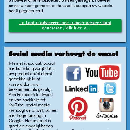
u hoeveel unieke bezoekers u heeft gekregen, hoeveel
omzet u heeft gemaakt en hoeveel verkopen uw website
heeft gegenereerd.
–> Laat u adviseren hoe u meer verkeer kunt
genereren, klik hier <–
Social media verhoogt de omzet
Internet is sociaal. Social
media linking zorgt dat u
uw product en/of dienst
gemakkelijk kunt
verspreiden, met
bekendheid als gevolg.
Van Facebook tot tweets
en van backlinks tot
YouTube: social media
verhoogt de omzet, samen
met hoge ranking in
Google. Het internet is
groot en mogelijkheden