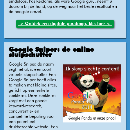
eindeloos. Pas Reclame, als ware Google guru, neemt u
daarom bij de hand, op de weg naar het beste resultaat en
de hoogste omzet.
–> Ontdek een digitale goudmijn, klik hier <–
Google Sniper: de online
sluipschutter
Google Sniper, de naam
zegt het al, is een soort
virtuele sluipschutter. Een
Google Sniper heeft alles
te maken met kleine sites,
gericht op een enkele
zoekterm. Deze zoekterm
zorgt met een goede
keyword-research,
concurrentie- en
competitie bepaling voor
een potentieel
drukbezochte website. Een