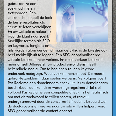
gebruiken ze een
zoekmachine en
trefwoorden. Een
zoekmachine heeft de taak
de beste resultaten als
eerste te laten verschijnen.
En uw website is natuurlijk
waar de klant naar zoekt.
Moeilijke termen als SEO
en keywords, longtails en
hits worden alom genoemd, maar gelukkig is de kwestie ook
heel makkelijk uit te leggen. Een SEO geoptimaliseerde
website betekent meer verkeer. En meer verkeer betekent
meer omzet! Allereerst: uw product en/of dienst heeft
bekendheid nodig. Om te beginnen zal een keyword
onderzoek nodig zijn. Waar zoeken mensen op? De meest
gebruikte zoekterm: dáár spelen we op in. Vervolgens voert
Pas Reclame een domeinnaam-check uit. Is uw domeinnaam
beschikbaar, dan kan deze worden geregistreerd. Tot slot
voltooid Pas Reclame een competitie-check: is het realistisch
om met dit zoekwoord te willen scoren, of raakt u
ondergesneeuwd door de concurrent? Nadat is bepaald wat
de doelgroep is en wie we naar uw site willen helpen, wordt
SEO geoptimaliseerde content opgezet.