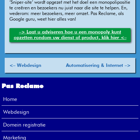
‘Sniper-site’ wordt opgezet met het doel een monopolipositie
te creëren en bezoekers nu juist naar díe site te helpen. En,
wederom: meer bezoekers, meer omzet. Pas Reclame, als
Google guru, weet hier alles van!
–> Laat u adviseren hoe u een monopoly kunt
opzetten rondom uw dienst of product, klik hier <–
<– Webdesign
Automatisering & Internet –>
Pas Reclame
Home
Webdesign
Domein registratie
Marketing