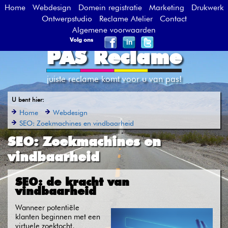
Home
Webdesign
Domein registratie
Marketing
Drukwerk
Ontwerpstudio
Reclame Atelier
Contact
Algemene voorwaarden
Volg ons
PAS Reclame
juiste reclame komt voor u van pas!
U bent hier:
Home
Webdesign
SEO: Zoekmachines en vindbaarheid
SEO: Zoekmachines en
vindbaarheid
SEO: de kracht van
vindbaarheid
Wanneer potentiële
klanten beginnen met een
virtuele zoektocht,